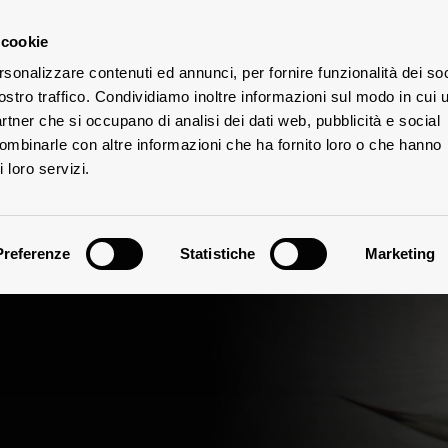
 cookie
rsonalizzare contenuti ed annunci, per fornire funzionalità dei soc
ostro traffico. Condividiamo inoltre informazioni sul modo in cui u
V
UTE
partner che si occupano di analisi dei dati web, pubblicità e social
combinarle con altre informazioni che ha fornito loro o che hanno
 loro servizi.
Preferenze
Statistiche
Marketing
Vermentino