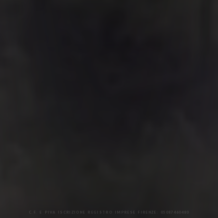
C.F. E PIVA ISCRIZIONE REGISTRO IMPRESE FIRENZE: 05087460480