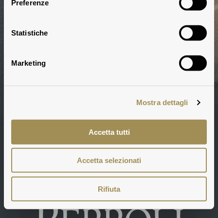
Preferenze
Statistiche
Marketing
Mostra dettagli
Chianti Classico
SCOPRI DI PIÙ
Accetta tutti
DOVE SI TROVA
Accetta selezionati
Rifiuta