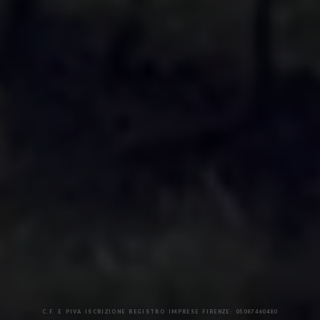
C.F. E PIVA ISCRIZIONE REGISTRO IMPRESE FIRENZE: 05087460480