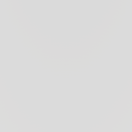
Tenuta Gu
Bolgheri, sulla cos
ovest di Firenze. 
(nasce nel 1995) m
Tenuta Guado al Ta
vigneto, in un
“anfit
I vigneti di 