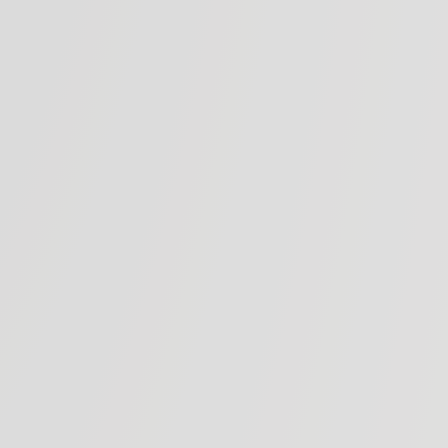
Tenuta Guado al Tasso
ado al Tasso si trova nella piccola e prestigiosa DOC di
ta dell’Alta Maremma, a un centinaio di chilometri a sud-
Questa denominazione ha una storia relativamente breve
a vanta di una fama internazionale come nuovo punto di
riferimento nel panorama enologico mondiale.
sso si estende su una superficie di 320 ettari piantati a
a splendida piana circondata da colline conosciuta come
eatro bolgherese” per la sua particolare conformazione.
Guado al Tasso sono composti prevalentemente con uve di