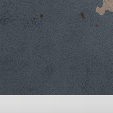
Il Vino
2019
2018
Cabernet Sauvignon, Merlot ed una parte di
2017
decisi ed intensi, caratteristici del territori
2016
vino, prende il nome dal bandito "Scalabron
2015
del’800 ed è situato su suoli limoso-argillo
alluvionale, ricchi di ciottoli.