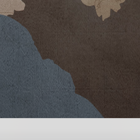
 Syrah per un rosato dagli aromi
o bolgherese. Il vigneto, così come il
e" vissuto in questa zona nei primi
si di origine prevalentemente