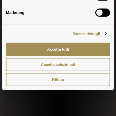
Il Vino
Marketing
Mostra dettagli
Accetta tutti
Accetta selezionati
Rifiuta