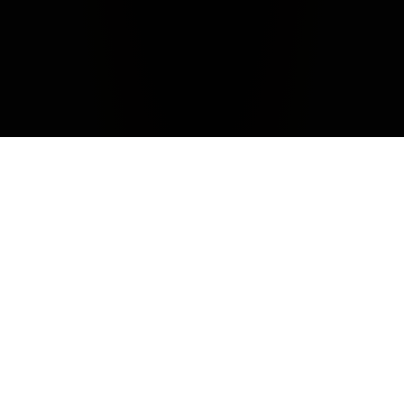
Clima
La 2020 sarà ricordata come un’annata tendenzialmente
asciutta. L’inverno, quasi del tutto privo di piogge, ha
visto predominare temperature non troppo rigide. Il
clima primaverile, giunto leggermente in ritardo rispetto