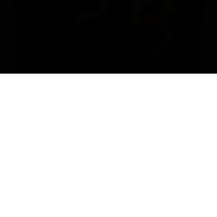
Clima
L’inverno nell’area del Castello della Sala è stato
contraddistinto da frequenti precipitazioni, garantendo
l’accumulo di un’ottima riserva idrica. La primavera mite
ha favorito un leggero anticipo del germogliamento, della