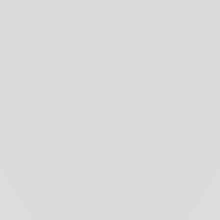
Fattoria Aldobrand
L’immagine p
pianure e pinete,
quella interna, ch
antichità sono stat
Proprio alle fa
vigneti della Fa