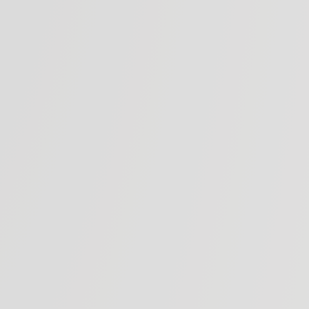
Fattoria Aldobrandesca
esca si trova nella Maremma del sud, al centro di quella
che è conosciuta come “la zona Etrusca dei Tufi”.
iù diffusa della Maremma è quella “marittima”, fatta di
 cavalli e butteri. La Maremma di cui parliamo, invece, è
e ha il fascino indiscutibile del tufo, roccia sulla quale in
e erette delle vere e proprie roccaforti - ora veri musei a
cielo aperto - come Pitigliano, Sorano e Sovana.
lde dello sperone di tufo dove si erge Sovana, si trovano i
ttoria Aldobrandesca, immersi in un bellissimo panorama