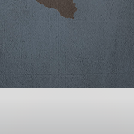
a tradizione toscana, trova in
e di distinguersi per la spiccata
vinificate immediatamente ed in
o, esprimono una piacevole
za degli aromi tipici della varietà.