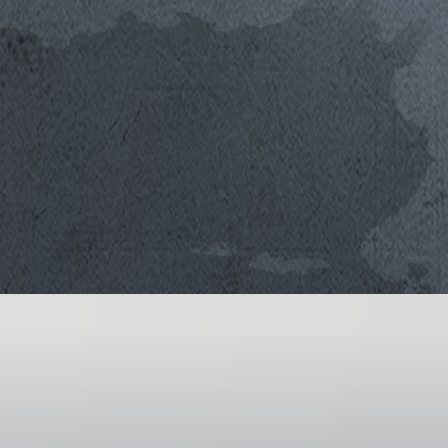
Il Vino
2011
2010
L’Aleatico, varietà antica e vino passito dell
2009
questo territorio un espressione unica capac
personalità e morbidezza. Le uve, in parte 
parte solo dopo un periodo di appassiment
freschezza e struttura preservando la ricchez