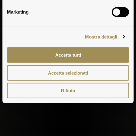
ricco di
Marketing
fascino e
storia
Mostra dettagli
Accetta tutti
Accetta selezionati
Rifiuta