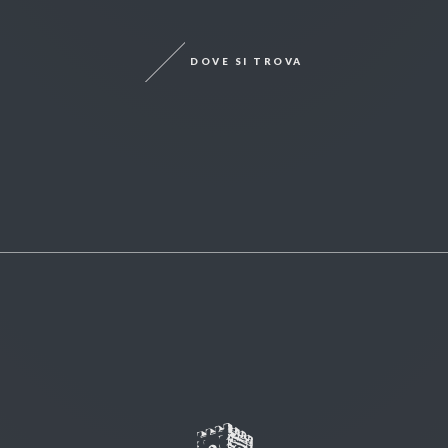
DOVE SI TROVA