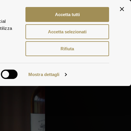
ITA
Accetta tutti
ENG
ial
DEU
tilizza
Accetta selezionati
Rifiuta
Mostra dettagli