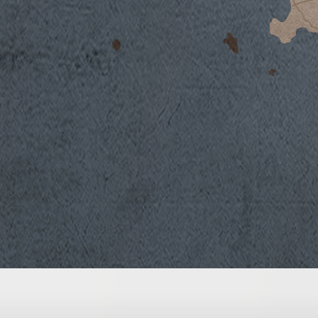
L’autunno e il successivo inverno sono stat
e temperature rigide; specialmente nella part
alcuni eventi nevosi che si sono ripetuti fr
Marzo. Questo andamento ha favorito un ott
che, insieme a regolari precipitazioni di i
con un deciso ritardo rispetto alla media de
Giugno, cruciali per lo sviluppo e la crescita
caratterizzati da buona piovosità accompagn
media, tanto da provocare un generalizzato ri
le varietà coltivate. L’estate, iniziata nel m
e il clima assolutamente asciutto, ha contri
grappoli e ad un deciso recupero del ciclo ve
Luglio e nella prima metà di Agosto le giorn
consentendo un processo di maturazione lent