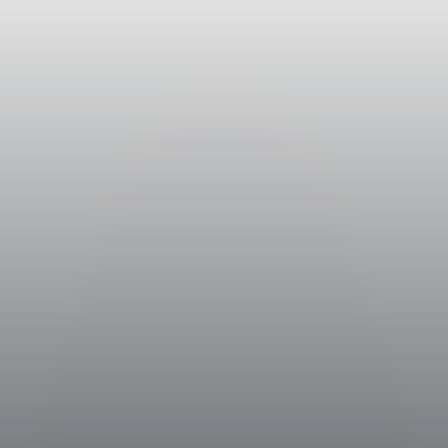
in un contesto climatico
 del prodotto.
 Tenute Antinori situate nel Chianti
 selezionate con un buon livello di
no molto sane, condizione
ratazione e, una volta raccolte
oste manualmente sulle apposite
nello; qui sono state lasciate ad
ssere sofficemente pressate per
anolettiche e aromatiche delle uve.
ei tipici caratelli, prodotti con
iabile fra i 50 ed i 200 litri, dove è