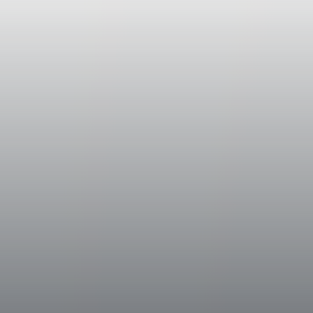
avvenuta nella seconda metà di Settembre, 
assolutamente favorevole alla qualità finale
Vinificazione
Le uve, provenienti esclusivamente dalle tre
Classico, sono state attentamente raccolte e
acidità e contenuto zuccherino. Le uve era
fondamentale per la successiva fase di disid
accuratamente in cassette, sono state disp
stuoie dell'appassitoio della Tenuta di Tigna
appassire fino al 20 di Dicembre, per poi e
mantenere inalterate tutte le proprietà org
Successivamente il mosto è stato introdotto n
diverse essenze di legno con una capacità var