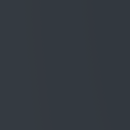
Di colore ambrato e con riflessi dorati, il 
di frutta sotto spirito, miele, castagne, frut
note di fiori secchi che contribuiscono a do
bocca il vino è denso, piacevolmente acido e
un finale pieno ed assolutamente persistent
Premi all’Annata
Wine Spectator
92/100
USA