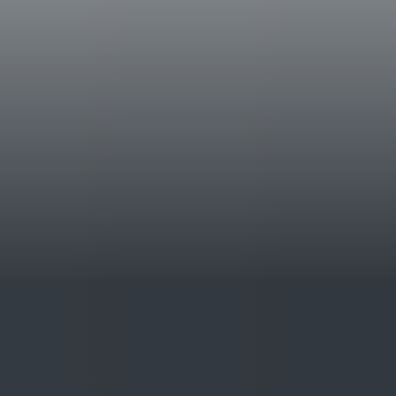
avvenuta la classica fermentazione “da Vinsa
per circa 3 anni e poi è stato assemblato per
Dati Storici
La produzione di Vinsanto in Toscana risal
viene considerato una vera specialità region
ha prodotto da sempre. La prima annata de
Antinori (vinsanto di produzione 'naturale')
Note Degustative