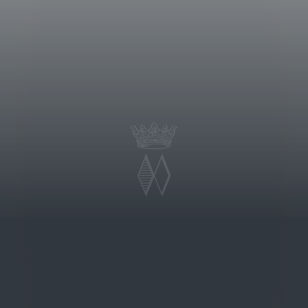
nto”. Il vino è rimasto nei caratelli
 essere quindi imbottigliato.
e almeno ai tempi medievali: esso
ale ed anche la famiglia Antinori ne
l Vinsanto Tenute Marchese
 è stata però il 1987.