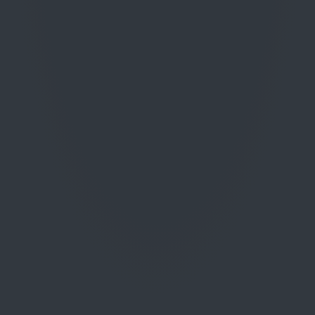
naso è complesso e vinoso con cenni
ta secca e candita; spiccano inoltre
nare freschezza e fragranza. In
 di buona corposità, a preludio di
e.