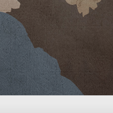
i caratterizzati da abbondanti piogge
e finale dell’anno si sono verificati
equentemente fino alla prima metà di
imo riposo vegetativo delle piante
nizio primavera, hanno germogliato
lle annate. I mesi di Aprile, Maggio e
 delle piante, sono stati
ata da temperature inferiori alla
tardo nel ciclo della vite su tutte
ese di Luglio con le alte temperature
buito ad un ottimo sviluppo dei
getativo. Negli ultimi giorni di
ate si sono rinfrescate,
o e ideale. La raccolta delle uve è