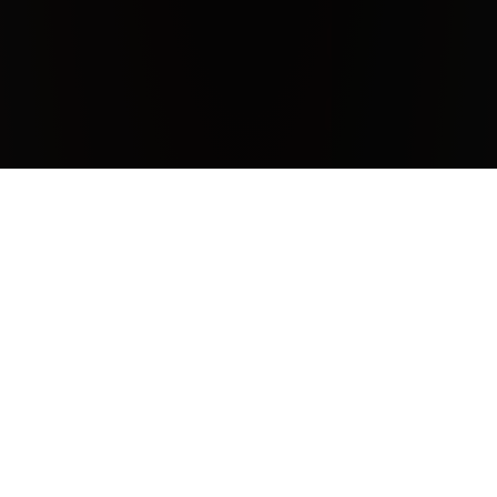
Clima
L’annata 2008 nella zona di Montepulciano è stata
caratterizzata da un ritardo vegetativo di circa 10 giorni
rispetto alle ultime annate, ma un andamento climatico
equilibrato che ha permesso la perfetta maturazione delle