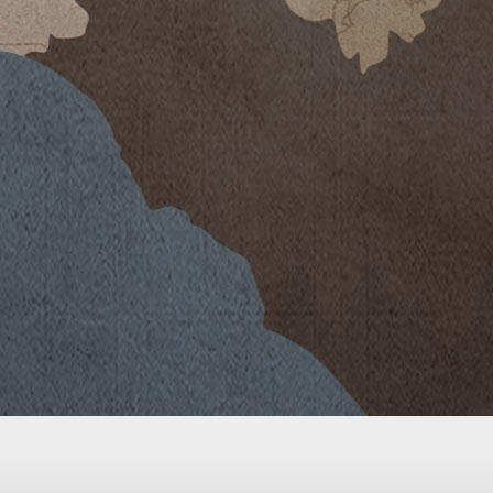
 stata caratterizzata da un ritardo
 ultime annate, ma un andamento
rfetta maturazione delle uve. Le
erature, al di sotto della media
ciclo vegetativo della pianta di
ldo ed asciutto, mentre i primi di
te abbassate, contribuendo al
rante la maturazione fenolica delle
quindi fino alla vendemmia. La