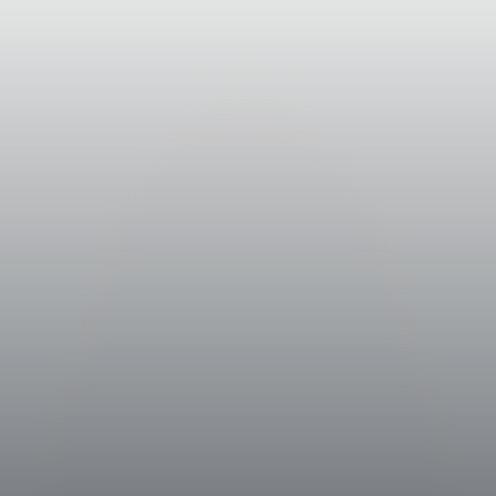
ccesca è avvenuta gradualmente ed in
ento delle temperature tra la
obre, che ha favorito l’ottenimento
nno subìto due selezioni volte a
r la vinificazione. La prima,
de”), ha avuto lo scopo di
ervita a selezionare i grappoli al
o alla raccolta e al trasferimento
a e una pigiatura soffice, è iniziata
io. Il vino così ottenuto è stato