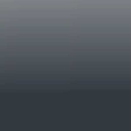
introdotto in tonneaux di 3 e 5 hl dove ha s
ed iniziato un periodo di affinamento di ci
messo in bottiglia dove ha svolto un lungo 
contribuito a smussare l’esuberanza del tan
Dati Storici
La Braccesca si estende su 508 ettari dove 
dei conti Bracci, da cui deriva il nome della
coperto da armatura che regge una spada. La 
340 ettari divisi in due corpi: il primo, di 3
vigneto si trova al confine tra il comune di
L’altro appezzamento, 142 ettari di cui 103 
Montepulciano fra tre delle sottozone più r
vini rossi: Cervognano, Santa Pia e Graccia