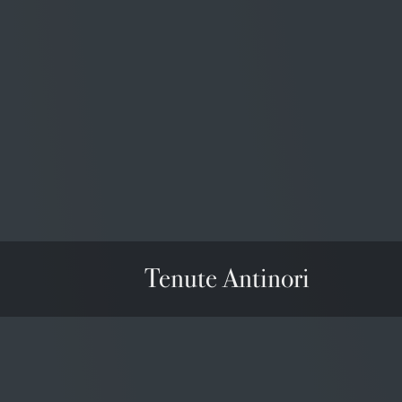
note minerali che ben contraddistinguono il 
Montepulciano.
Premi all’Annata
Wine Spectator
92/100
USA
Tenute Antinori