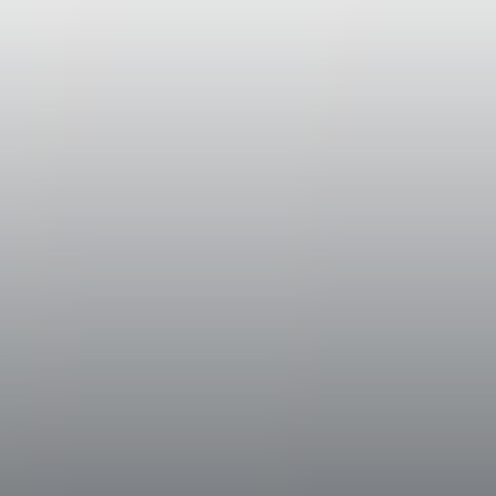
maturazione delle uve dei vigneti a La Bra
maniera equilibrata, grazie anche ad un aum
seconda metà di settembre ed i primi di ott
di uve sane e mature.
Vinificazione
Le uve provenienti dal Vigneto Santa Pia ha
lasciare in pianta solo i grappoli migliori pe
effettuata nel mese di luglio (selezione “ver
alleggerire il carico a pianta, la seconda è s
punto di maturazione ottimale. Si è procedut
delle uve in cantina dove, dopo la diraspatur
una macerazione di circa 20 giorni in serbato