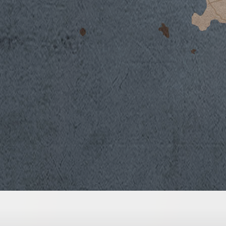
SCARICA SCHEDA TECNICA
Clima
L’annata 2008 nella zona di Montepulciano è
vegetativo di circa 10 giorni rispetto alle
climatico equilibrato che ha permesso la pe
frequenti piogge primaverili e le basse temp
stagionale, hanno comportato un ritardo del 
circa 10 giorni. Il mese di agosto è stato ca
settembre le temperature si sono nuovamen
ritardo iniziale, che si è protratto anche du
uve più tardive come il Prugnolo Gentile e 