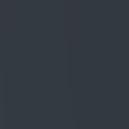
Santa Pia nasce dal vigneto di 15 ettari situ
sottostanti Montepulciano. Il particolare su
sabbioso, asseconda la volontà di creare un
tempo classica del Sangiovese, capace di tr
della storica area di produzione. La prima a
la 2001.
Note Degustative
Vino di grande impatto, il Santa Pia 2008 s
rubino intenso. Al naso si avvertono sentori 
legano ad aromi di tabacco e vaniglia. Al pal
trama tannica importante ma soffice ed ele