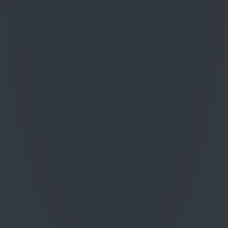
ato nell’omonima località sulle balze
olo, ricco di scheletro, franco
’espressione elegante ma allo stesso
asmettere la grande riconoscibilità
nnata prodotta di Santa Pia è stata
i presenta con un colore rosso
di mora e frutti rossi, che ben si
ato il vino è dolce e sapido, con una
gante. Chiude lungo e morbido, con