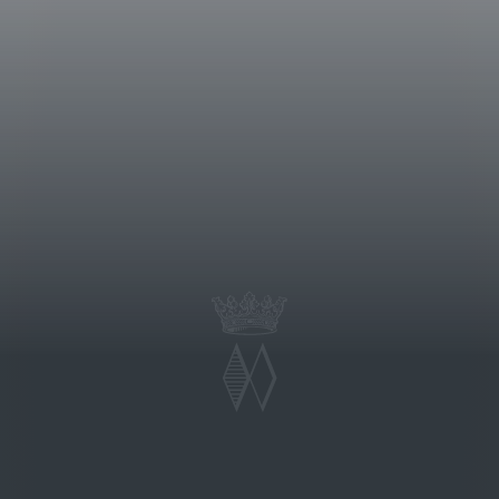
volto la fermentazione malolattica
rca 16 mesi. Successivamente è stato
affinamento di circa 36 mesi che ha
nino.
un tempo sorgeva l’antica fattoria
 tenuta e il suo stemma: un braccio
superficie totale dei vigneti è di
66 ettari di cui 237 piantati a
 Montepulciano e quello di Cortona.
a vigneto, si estende fino a
inomate per la produzione di grandi
no.