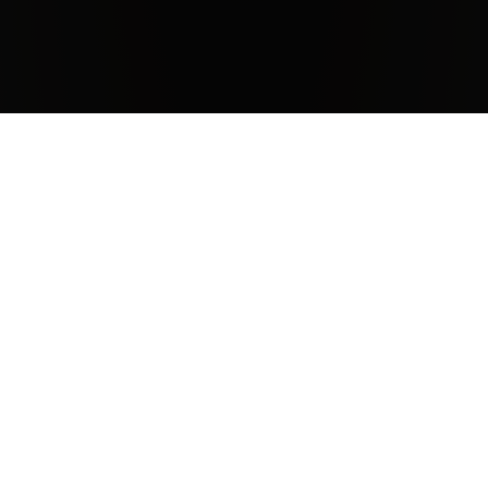
Clima
L’annata 2018 è stata caratterizzata da un inverno con
temperature tendenzialmente al di sotto della media
storica, da frequenti precipitazioni e da un evento nevoso
nel mese di febbraio. Queste condizioni climatiche hanno
garantito l’accumulo di buone riserve idriche nel suolo
che, unite a una primavera generalmente calda, hanno