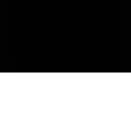
CHIUDI
Clima
La stagione è iniziata con un inverno particolarmente
mite e poco piovoso che ha portato ad un forte anticipo
del germogliamento e di tutte le altre fasi vegetative.
Successivamente i primi mesi estivi si sono presentati con