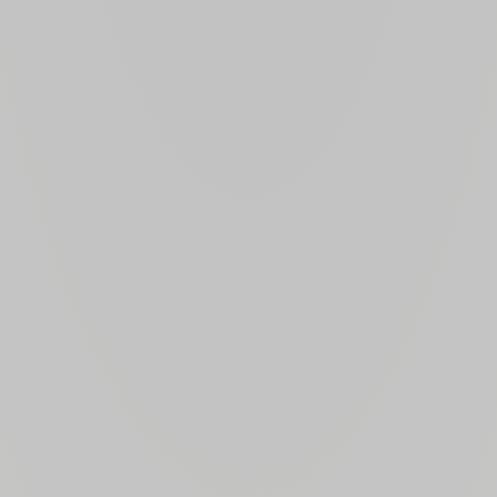
Tenuta Pian delle 
il nome dall’o
stazione ferroviar
cui 83 vitati esp
Pian delle Vign
Marchesi Antinor