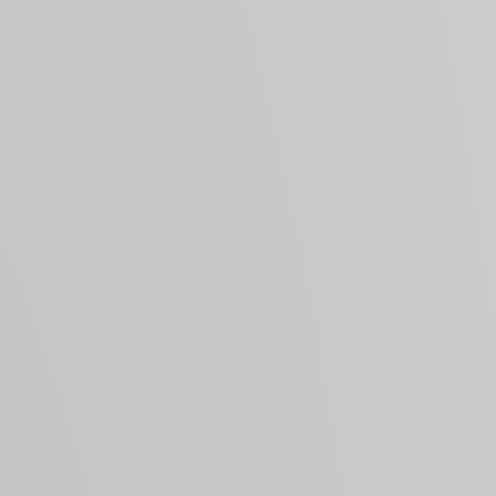
Un suolo roccioso
Vigneto Vignaferrovia poggia su un suolo
caratterizzato fortemente da rocce e sassi, capace di
limitare naturalmente la vigoria della vite ed esaltare la
qualità delle uve.
Venti del mare
La particolare esposizione a sud/ovest dei vigneti
permettono ai venti dal mare di mitigare le
temperature estive del vigneto limitandone i picchi di
calore.
Interpretazione personale
La famiglia Antinori ha voluto interpretare in maniera
personale e profonda un vino storico come il