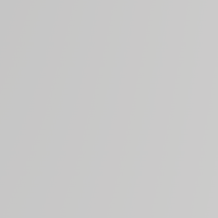
prietà della famiglia Antinori dal 1995, anno della prima
vendemmia del Brunello Pian delle Vigne.