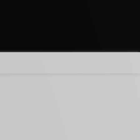
Un’antica stazione
Vigneto Vignaferrovia prende il nome da un’antica
stazione ferroviaria del XIX secolo presente a pochi
metri dai filari.