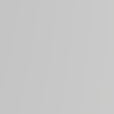
Tenuta Pian delle Vigne
Vigne, situata a 6 km. a sud-ovest da Montalcino, prende
monima località sulla quale è presente una caratteristica
ia del XIX secolo. L’azienda è composta da 184 ettari, di
osti a sud-ovest ad un'altitudine di circa 130 metri s.l.m.
e rappresenta l’interpretazione personale e profonda dei
i di un vino prestigioso e tradizionale come il Brunello.