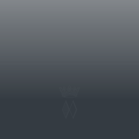
osta da 184 ettari, di cui 65 vitati
itudine di circa 130 metri s.l.m. Da
osofia orientata verso la botte
a integrità del frutto del Sangiovese
te eleganza. L’azienda è di proprietà
a prima vendemmia del Pian delle
llante con riflessi granati. L’impatto
ura e le note balsamiche si uniscono
gna matura insieme a note di foglia di
tannini setosi e una intensa
istiche varietali e di eleganza dei