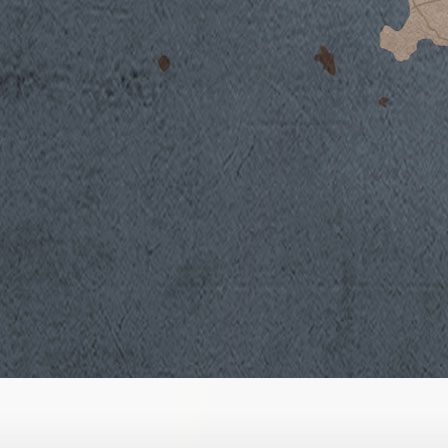
Un inverno mite e tendenzialmente asciutto
caratterizzata da piogge frequenti e sbalzi 
crescita delle piante.
I mesi di giugno e luglio, per contro, sono st
sono avute alcune piogge che hanno aiutato 
regolarmente nel loro processo vegeto-prod
settembre, caratterizzato da giornate calde
termiche tra il giorno e la notte, si è svolta
condizioni di perfetta maturazione.
Vinificazione
Un’accurata selezione delle migliori uve des