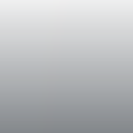
alla metà di luglio (la “selezione verde”) e
ha permesso di portare in cantina solo grap
Dopo la diraspatura e la pigiatura, le uve so
hanno iniziato la fermentazione alcolica, du
temperatura controllata inferiore ai 28°C.
Il vino così ottenuto ha svolto la fermentazi
periodo di affinamento in botti di rovere dall
hl. Dopo oltre due anni di affinamento, il v
2012.
Dati Storici
Tenuta Pian delle Vigne, situata a 6 km. a 
nome dall’omonima località sulla quale è pr