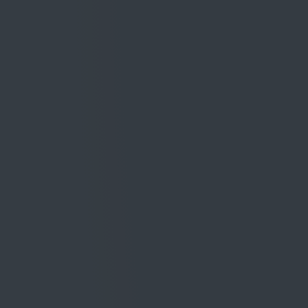
grandi Sangiovese.
Premi all’Annata
Wine Spectator
91/100
USA
Wine Enthusiast
92/100
USA
James Suckling
92/100