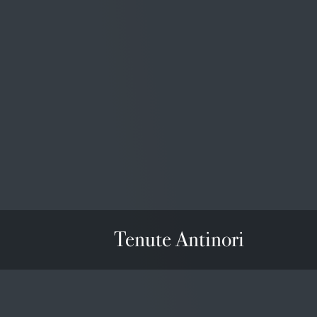
USA
Falstaff
91/100
Austria
Tenute Antinori