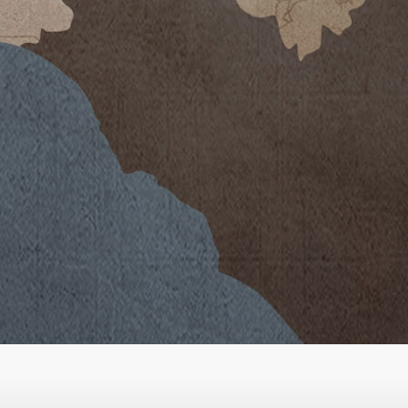
, è stato seguito da una primavera
termici che hanno rallentato la
ati molto caldi e solo in agosto si
le piante a progredire
uttivo. Durante il mese di
 e soleggiate e buone escursioni
 la raccolta delle uve Sangiovese, in
tinate a Brunello, effettuata intorno