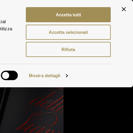
ITA
Accetta tutti
ENG
ial
DEU
tilizza
Accetta selezionati
Rifiuta
Mostra dettagli