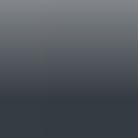
ferroviaria del XIX secolo. L’azienda è comp
esposti principalmente a sud-ovest ad un'alt
sempre Pian delle Vigne ha perseguito la fil
grande, capace di preservare la straordinari
e donare al Brunello la caratteristica vibran
della famiglia Antinori dal 1995, anno dell
Vigne Brunello di Montalcino DOCG.
Note Degustative
Il vino si presenta di colore rosso rubino bri
olfattivo è complesso ed intenso, la speziat
a sentori fruttati di lampone, ciliegia e pru
tabacco e cuoio. Al palato è avvolgente con 
progressione gustativa che esalta le caratter