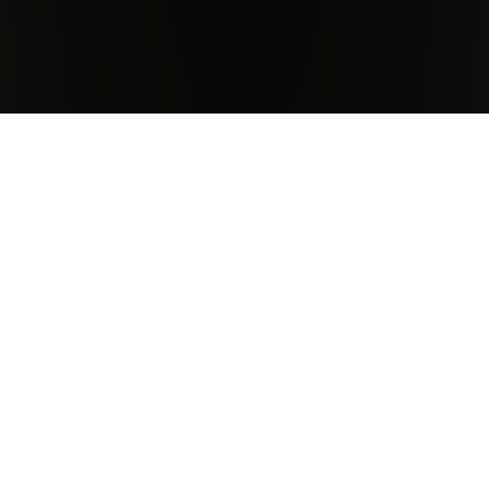
CHIUDI
Clima
L’andamento climatico dell’annata 2015 è stato regolare,
ed ha rispettato nelle stagioni il comportamento tipico
del territorio chiantigiano: l’inverno è infatti stato
piuttosto freddo e relativamente asciutto, mentre la
primavera un po’ umida ma sempre con temperature
regolari, che hanno garantito ai vigneti un perfetto
sviluppo vegetativo ed ottime fasi di fioritura ed
allegagione. L’estate, caratterizzata da giornate calde e
notti fresche, ha permesso alle piante di proseguire al
meglio l’accrescimento dei grappoli e di avviare la