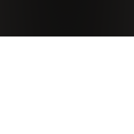
Il Vino
Maggiarino nasce dai vigneti dell’omonimo podere, una
delle zone più vocate de La Braccesca. Un vino
equilibrato capace di esaltare il fragrante carattere
varietale attraverso i tannini setosi tipici del territorio del
Nobile di Montepulciano, storica denominazione
toscana.