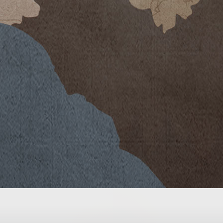
stagione invernale asciutta e con
 La primavera, altrettanto fresca, ha
articolare nel mese di aprile,
o. L’estate, calda e asciutta, ha
iniziale e di avviare in maniera
mento della raccolta, si
on acini di dimensione più contenuta
a il 17 settembre per concludersi il
sono state diraspate e pigiate in