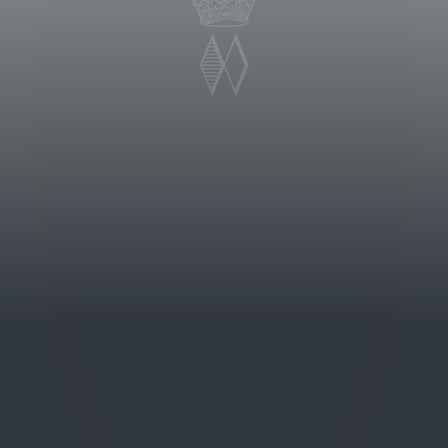
superficie totale dei vigneti è di
66 ettari di cui 237 piantati a
 Montepulciano e quello di Cortona.
a vigneto, si estende fino a
inomate per la produzione di grandi
ano. La prima annata de La
OCG è stata la 1990.
o. Al naso esprime gradevoli sentori
nati a delicate sensazioni speziate e
morbido è sostenuto da tannini vivaci
n finale persistente e