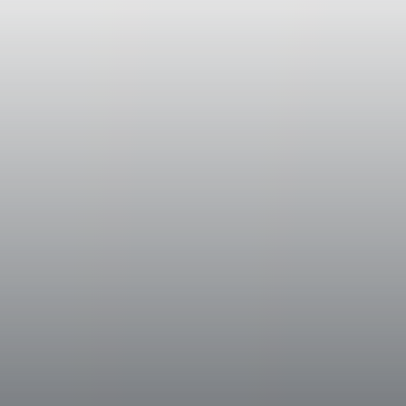
modo soffice e trasferite in serbatoi di accia
fermentazione alcolica a temperatura contr
l’integrità del frutto. La macerazione, protra
in modo controllato con interventi volti a es
tannini più dolci. Il vino ottenuto è stato tr
luogo la fermentazione malolattica e dove, 
vendemmia, ha iniziato il processo di matur
A seguito dell’imbottigliamento, avvenuto n
affrontato un ulteriore affinamento di circa
Dati storici
La Braccesca si estende su 508 ettari dove 
dei conti Bracci, da cui deriva il nome della