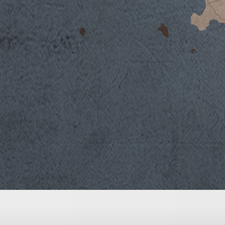
L’annata 2019 è stata caratterizzata da una 
temperature al di sotto della media storica.
fatto registrare frequenti precipitazioni in p
favorendo il ritardo dello sviluppo vegetativ
permesso di recuperare il ritardo vegetativo 
ottimale la maturazione delle uve che, al mo
presentavano in perfetto stato sanitario e c
rispetto al consueto. La vendemmia è iniziat
5 ottobre.
Vinificazione
Le uve, raccolte separatamente per varietà, 