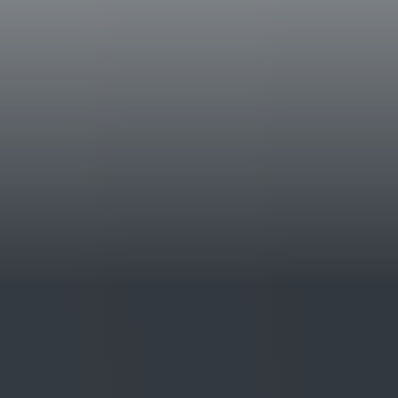
coperto da armatura che regge una spada. La 
340 ettari divisi in due corpi: il primo, di 3
vigneto si trova al confine tra il comune di
L’altro appezzamento, 142 ettari di cui 103 
Montepulciano fra tre delle sottozone più r
vini rossi: Cervognano, Santa Pia e Gracci
Braccesca Vino Nobile di Montepulciano D
Note Degustative
Il vino si presenta di un colore rosso rubin
di frutta rossa come fragola e ciliegia, alter
dolci note di vaniglia. Al palato l’ingresso 
e da una buona sapidità che accompagnano u
caratterizzato da un’ottima freschezza.