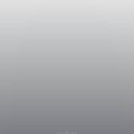
io inox dove si è svolta la
ollata di 28°C per preservare
ttasi per 10 giorni, è stata gestita
altare la struttura, estraendo solo i
asferito in botti grandi, dove ha avuto
dalla primavera successiva alla
azione della durata di circa 12 mesi.
ella primavera del 2020, il vino ha
 un anno.
un tempo sorgeva l’antica fattoria
 tenuta e il suo stemma: un braccio