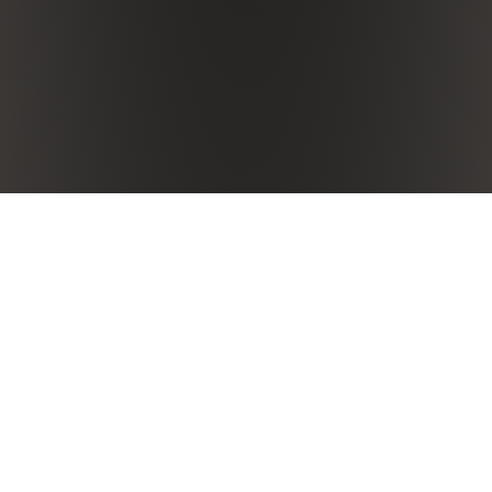
Clima
L’annata 2020 è iniziata con un inverno mite e con
sporadiche precipitazioni.
L’improvviso ritorno di freddo a marzo, contraddistinto