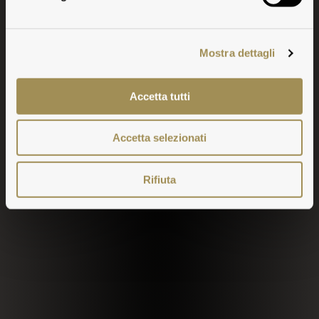
Mostra dettagli
Accetta tutti
Accetta selezionati
Rifiuta