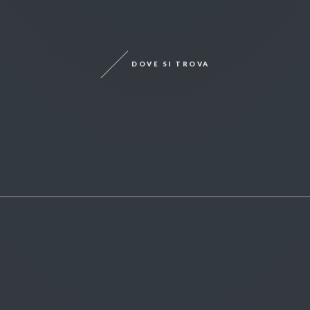
DOVE SI TROVA