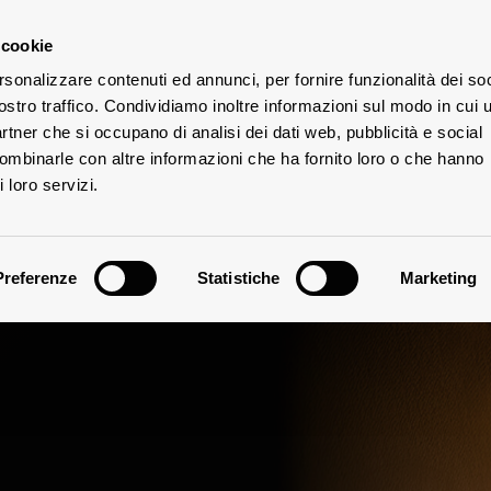
 cookie
rsonalizzare contenuti ed annunci, per fornire funzionalità dei soc
UTE
ostro traffico. Condividiamo inoltre informazioni sul modo in cui u
partner che si occupano di analisi dei dati web, pubblicità e social
combinarle con altre informazioni che ha fornito loro o che hanno
 loro servizi.
Preferenze
Statistiche
Marketing
Note Degustative