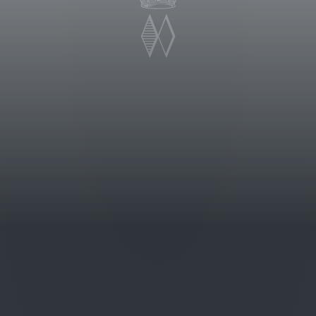
o del Castello della Sala, a pochi
onnay, che trova in questo
dimenti fossili con infiltrazioni
eralità ed eleganza. La prima annata
allo brillante con riflessi verdolini.
 golden croccante accompagnate da
le, al palato si presenta di buona