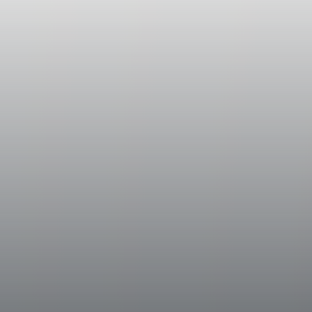
La vendemmia, da considerarsi di ecceziona
ridotta produzione, è iniziata durante la te
Vinificazione
All’arrivo in cantina i grappoli sono stati dir
mosto con le proprie bucce è stato raffred
macerazione di circa 2- 4 ore così da estrarr
gustativo delle uve. A seguito dell'illimpidi
inox, i diversi lotti sono stati trasferiti in p
ha avuto luogo la fermentazione alcolica a 
°C; soltanto la quota in legno ha poi affront
vino è stato successivamente assemblato e i