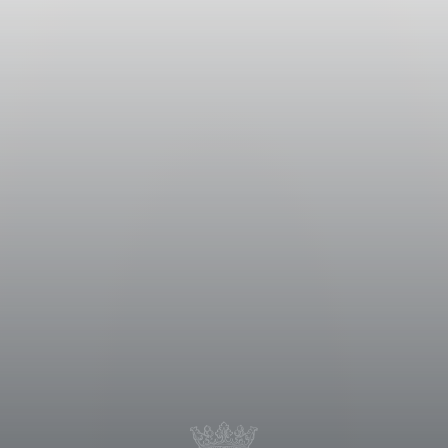
le qualità ma caratterizzata da una
rza settimana di agosto.
aspati e pigiati in modo soffice. Il
dato a 10 °C per una breve
e ed esaltare il profilo aromatico e
mento, avvenuto in tini di acciaio
arte in legno e in parte in acciaio dove
una temperatura controllata di 16-18
ato la fermentazione malolattica. Il
mbottigliato.