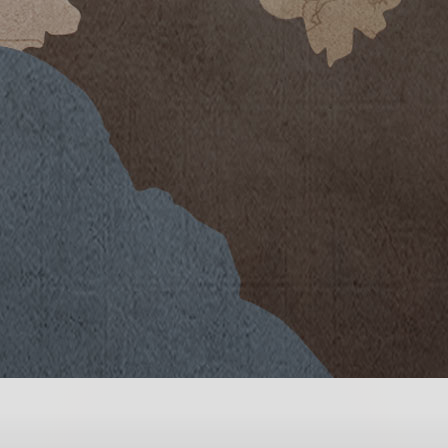
 inverno tendenzialmente freddo e da
zio del mese di aprile, a
 abbassamento delle temperature ha
zione, senza inficiare in alcun
un ritardo vegetativo di circa due
stesso tempo fresco e un’estate con
uona escursione termica tra il
 di recuperare il ritardo accumulato
appoli. Il bel tempo a partire da
nzione le migliori uve, scegliendo il
e la massima espressione dei