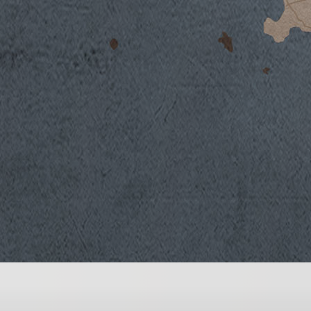
Clima
L’annata 2021 è stata caratterizzata da un
una primavera generalmente regolare. All’ini
germogliamento già iniziato, un repentino
causato un’importante riduzione della produ
modo la futura qualità delle uve, favorendo 
settimane. Un maggio poco piovoso ma allo 
giornate soleggiate, caratterizzate da una b
giorno e la notte, hanno consentito alle viti
e di garantire la corretta maturazione dei gr
agosto ha consentito di selezionare con atte
momento della raccolta in modo da ricercar
profumi varietali.