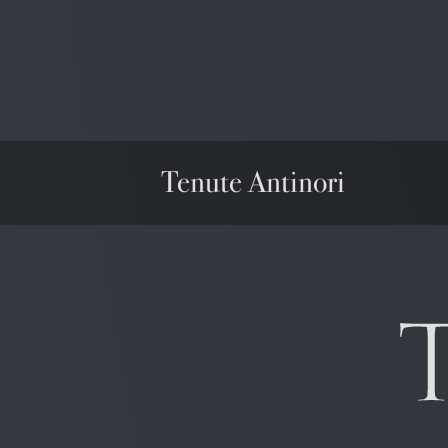
struttura e sostenuto da un’ottima freschez
Tenute Antinori