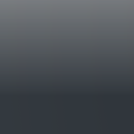
Dati storici
Bramìto nasce dai vigneti dell’antico Castell
kilometri da Orvieto. Una varietà, lo Chard
particolare terroir, un suolo derivante da se
d’argilla, un’espressione dalla spiccata min
di Bramìto è stata la 1994.
Note Degustative
Bramìto della Sala si presenta di un colore gi
Al naso dominano le note di ananas e mela
dolci sensazioni di vaniglia. Sapido e minera