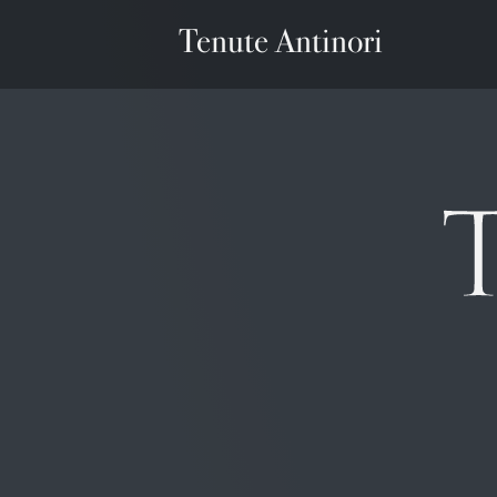
Tenute Antinori