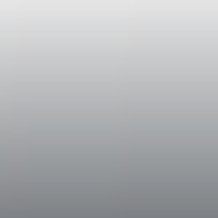
La vendemmia per Achelo è iniziata la seco
Vinificazione
Dopo la diraspa-pigiatura il mosto è stato tr
dove ha avuto luogo una macerazione pre-f
esaltare le note fruttate. La fermentazione
superiori ai 25 °C è decorsa in circa 10 gior
per il 70% in barrique di rovere francese d
avuto luogo la fermentazione malolattica, e p
Dati Storici