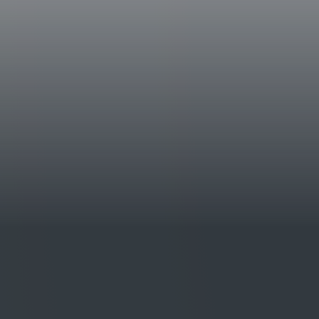
La Braccesca si estende complessivamente su
ed è composta da due corpi separati: il nucle
zona di Montepulciano, con 103 ha piantati 
vigneto, si trova ai piedi delle colline circo
Note Degustative
Achelo 2020 si presenta di un colore rosso 
frutta rossa e nera sono ben in armonia con s
aromi speziati di pepe e vaniglia. Al palato è
buona la persistenza e gradevole il retrogus
ribes e confettura di prugna, liquirizia e un