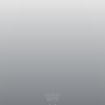
nda metà di settembre.
asferito in serbatoi di acciaio inox
ermentativa a freddo in modo da
, avvenuta con temperature non
ni. Il vino è stato dunque trasferito
i secondo e terzo passaggio, dove ha
er la restante parte in acciaio.