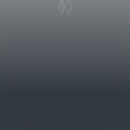
 una superficie totale di 508 ettari
o storico dell’azienda si trova nella
a vigneto; l’altro, con 237 ha di
stanti Cortona.
violaceo intenso. Al naso note di
ensazioni floreali di viola e delicati
 dolce, piacevole, con tannini setosi;
to dove tornano note fruttate di
a delicata sfumatura di vaniglia.