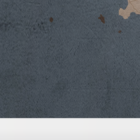
La stagione 2020 è stata caratterizzata da
precipitazioni, e da una primavera tendenzi
regolare che ha consentito di avviare al megl
germogliamento è iniziato la prima settimana
storica del periodo, mentre la fioritura è av
maggio, con giornate calde e soleggiate.
L’estate, soprattutto i mesi di luglio e agos
caratterizzata da elevate temperature giorn
riduzione della produzione dal punto di vis
alcun modo inficiato l’aspetto qualitativo: l
presentavano in perfetto stato sanitario e 
grazie anche alle lievi piogge di metà sette