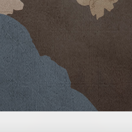
 un inverno mite, con poche
almente asciutta e con un clima
io la stagione vegetativa. Il
 di aprile, in linea con la media
venuta durante gli ultimi giorni di
to, è stata generalmente
aliere, capaci di causare una
ta quantitativo ma non hanno in
e uve al momento della raccolta si
con una buona maturità fenolica
mbre.