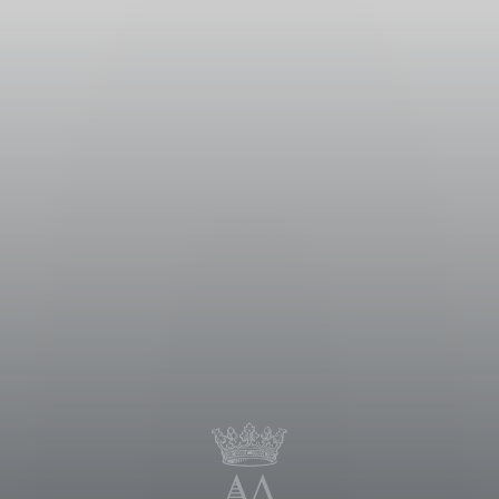
ato raccolto a partire dalla metà di
a delle bacche, è iniziata in cantina
rature basse (10°C), in modo da
uzione acquosa, e successivamente con
iettivo di mantenere gli aromi e
il vino è stato messo per il 70% in
lattica e dove ha cominciato il suo
 svolto l’affinamento in acciaio.
si del 2014.