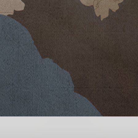
 nella primavera e inizio estate che
ioni ridotte, caratterizzati da un
le piogge di metà agosto le piante
li acini idratandosi hanno avuto un
 leggera diluizione degli zuccheri
timane successive, grazie al clima
e, gli zuccheri si sono accumulati,
i che generalmente si riscontrano
no consentito l’ottenimento di vini
za un eccessivo contenuto di alcool.