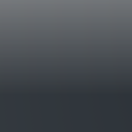
La Braccesca si estende complessivamente su
ed è composta da due corpi separati: il nucle
zona di Montepulciano, con 103 ha piantati 
vigneto, si trova ai piedi delle colline circo
Note Degustative
L’Achelo 2012 rispecchia un’annata estrem
maturazione del Syrah. E’ un vino con color
i tipici sentori del vitigno come la frutta a 
Al palato si presenta pieno e morbido, rito
che, insieme all’equilibrata acidità, ai sentor
accompagnano tutta la degustazione.