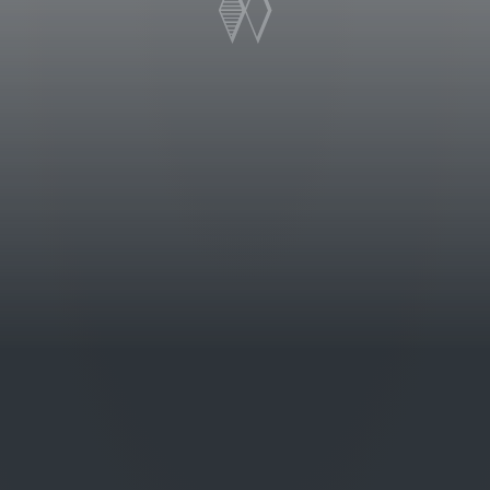
 una superficie totale di 508 ettari
o storico dell’azienda si trova nella
a vigneto; l’altro, con 237 ha di
stanti Cortona.
amente favorevole per la
e violaceo intenso che al naso dona
polpa bianca unita a tabacco e pepe.
rnano la pesca bianca, prugna e mora
i di tabacco e le spezie,