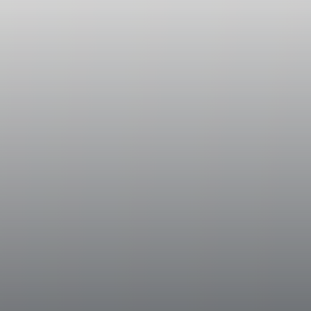
Vinificazione
Lo Syrah dei vigneti destinati ad Achelo è st
Settembre. Dopo la diraspatura e la pigiatur
la macerazione delle uve, prima con tempe
estrarre gli aromi tipici del vitigno in sol
temperature non superiori ai 28°C, con l’ob
l’integrità del frutto. Dopo circa 10 giorni 
legno, dove ha svolto la fermentazione malo
periodo di maturazione. La restante parte ha
L’imbottigliamento è avvenuto nei primi me
Dati Storici