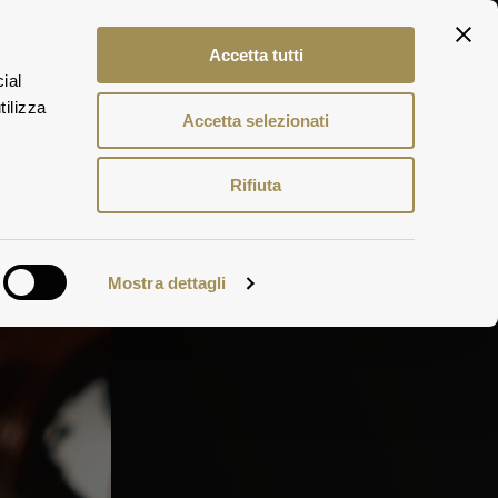
ITA
Accetta tutti
ENG
ial
DEU
tilizza
Accetta selezionati
Rifiuta
Mostra dettagli