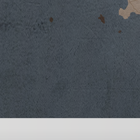
Clima
Annata caratterizzata da scarsità di pioggia
ha portato alla formazione di acini di dimens
elevato rapporto buccia/polpa. Subito dopo 
hanno iniziato ad assorbire un po’ acqua e g
buon incremento in dimensione subendo una
accumulatisi fino a quel momento. Nelle set
mite e soleggiato nel corso della maturazion
ma senza raggiungere i livelli molto elevat
nelle annate calde. Questi due fenomeni han
ricchi di polifenoli e molto equilibrati, sen