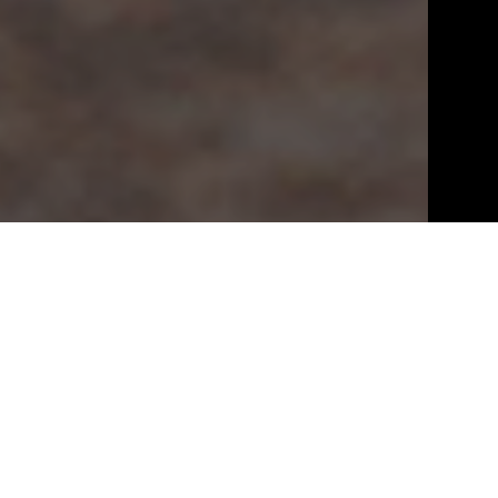
Clima
L’annata 2018 è stata caratterizzata da un inverno con
temperature tendenzialmente al di sotto della media