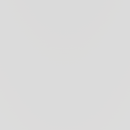
Tenuta Pèppoli lie
umfasst eine Ges
denen Pèpp
produziert di
Extra und 