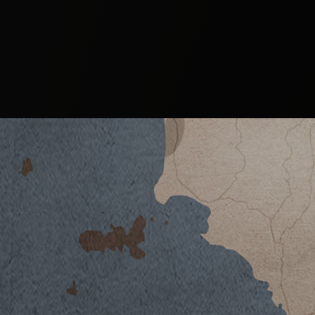
Der Wein
PÈPPOLI
CHIANTI CLASSICO DOCG
2024
2023
Der Wein
2022
2021
Aus Sangiovese-Beeren in Verbindung mit 
2020
den Weinbergen des Gutes Pèppoli wird ein 
2019