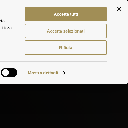
Accetta tutti
ITA
ial
ENG
ERLEBNISSE
DEU
tilizza
 WEINE
Accetta selezionati
Rifiuta
Mostra dettagli