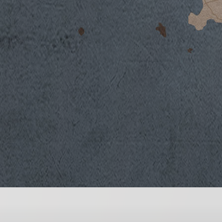
konzipiert für den Genuss des vollen Ausdr
2018
seinen typischen Blüten- und Fruchtaromen 
2017
Chianti Classico und seine historische Rebso
2016
2015
2014
2013
2012
2011