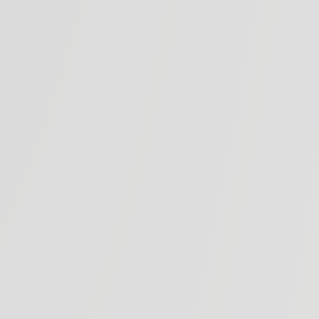
Tenuta Pèppoli
gt fünf Kilometer nordöstlich der Tenuta Tignanello und
amtfläche von 100 Hektar, davon 50 ha Rebflächen, auf
oli Chianti Classico DOCG entsteht. Traditionsgemäß
e Tenuta Pèppoli auch das gleichnamige Native Olivenöl
Pèppoli Rotweinessig, erzeugt aus der Umwandlung von
Pèppoli-Wein in Essig.
MEHR ENTDECKEN