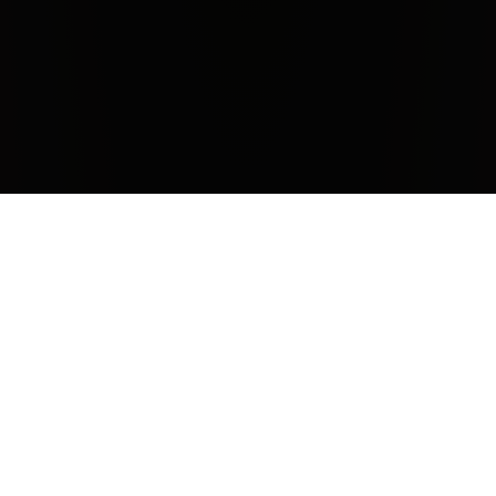
Olivenöl Laudemio
Laudemio war in der mittelalterlichen Tradition der dem
Feudalherren zustehende Teil der Ernte. Das Olivenöl
Laudemio der Marchesi Antinori bewahrt das, was der