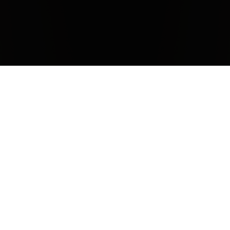
Klima
Der Jahrgang 2017, der mit einem tendenziell milden
Winter und einem allgemein warmen und trockenen
Frühjahr begann, führte zu einem früheren
Wiedereinsetzen des Vegetationszyklus der Reben, was
sich aber mit dem Fruchtansatz, der in der regulären Zeit