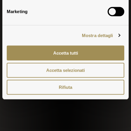
erleben
Marketing
Mostra dettagli
Accetta tutti
Accetta selezionati
Rifiuta