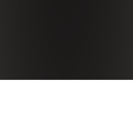
Antinori Weingüter