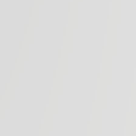
Badia a Passignano
nano si trova sopra Sambuca Val di Pesa, a 3 km a sud di
lo; i suoi 223 ettari, di cui 65 vitati, si estendono su un
raggiungendo un’altezza da 250 a 300 metri in una delle
belle e vocate del Chianti Classico. La sua fondamentale
storia del Chianti viene riportata su centinaia di volumi,
Archivio di Stato di Firenze, che danno notizia dei vigneti
delle colture della zona. A conferma di questo, nel 1983,
rcostanti Badia a Passignano fu trovata una pianta di vitis
vinifera millenaria.