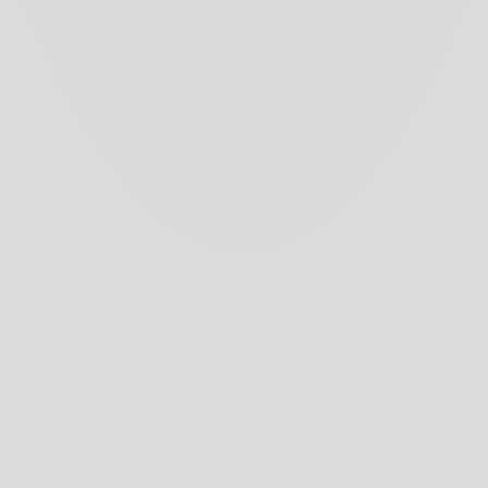
Badia a Passig
Tenuta Tignanel
terreno calcareo, 
aree più 
importanza nella 
custoditi ora nell’
di Sangiovese e 
nei terreni ci