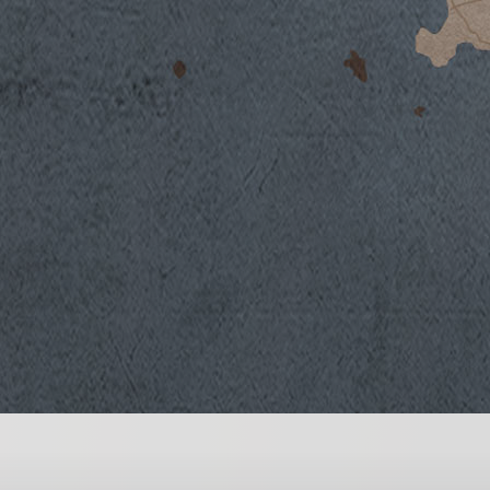
Il Vino
2016
2015
2013
Badia a Passignano Gran Selezione è prodot
2012
delle migliori uve Sangiovese provenienti d
2011
cuore del Chianti Classico. La zona è rinom
2010
dall’anno mille. I vigneti si estendono su un
2009
con una media dotazione di argilla ad un’alt
2008
L’affinamento avviene nelle storiche cantin
2007
secolo.
2006
2005