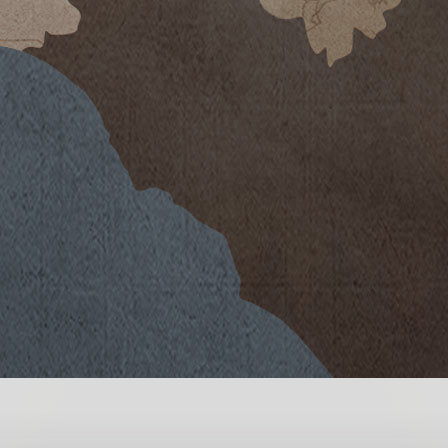
to esclusivamente dalla selezione
all'omonima tenuta situata nel
ata per la produzione vinicola sin
 terreno ricco di roccia calcarea
ezza di circa 300 metri s.l.m.
e della Badia di Passignano del X