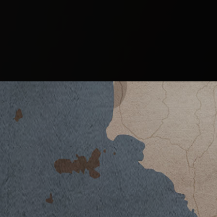
Il Vino
BADIA A PASSIGNANO
CHIANTI CL
SELEZIONE
2022
2021
2020
ACQUISTA SU 26 GENERAZIONI
2019
2018
2017