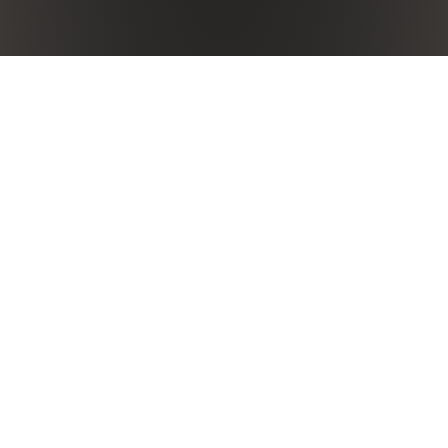
Klima
Der klimatische Verlauf des Jahrgangs 2015 war regulär
und entsprach dem typischen Hergang im Gebiet des
Chianti: der Winter war faktisch recht kalt und relativ
trocken, das Frühjahr zwar ein wenig feucht, aber mit
regulären Temperaturen, die in den Weinbergen für eine
perfekte vegetative Entwicklung und hervorragende
Phasen der Blüte und des Fruchtansatzes sorgten. Der
Sommer mit heißen Tagen und kühlen Nächten bot den
Pflanzen gute Bedingungen für das weitere Wachsen der
Trauben und für die Reife, auch dank einiger Regenfälle
im August. Die Lesearbeiten begannen in der zweiten
Septemberhälfte mit Merlot und Syrah, während die