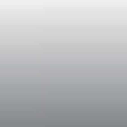
Verdot repräsentieren die Eleganz, Komplex
Bolgheri. Wird erzeugt seit 1990 von Wei
Schwemmland waren und Ton-Sand- bis Ton
Agglomerat (Skelett) haben.
Verkostungsnotizen
x
Awards
I Vini Di Veronelli 2009
Super Tre Stelle - 97/100