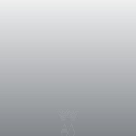
ität und Struktur des Terroirs von
nbergen, deren Böden ursprünglich
-Schluff-Erden mit Bolgheri-