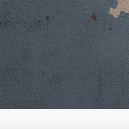
Klima
x
Weinbereitung
x
Geschichte
Cabernet Sauvignon, Merlot, Syrah und man