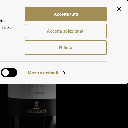
ITA
Accetta tutti
ENG
ial
DEU
tilizza
Accetta selezionati
Rifiuta
Mostra dettagli
en