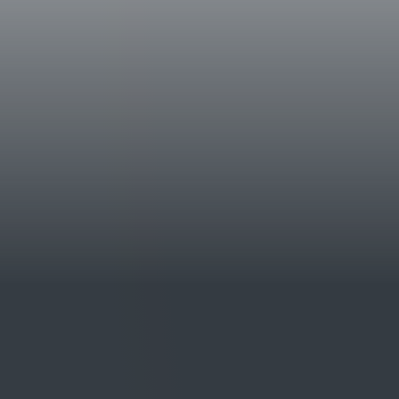
Italy
Wine Enthusiast
97/100
USA
Wine Advocate 2009
91/100
USA
Wine Spectator 2008
95/100
USA