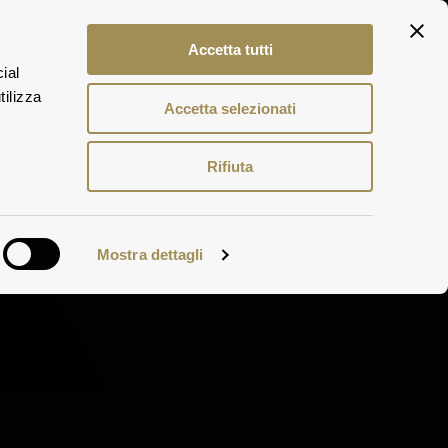
ITA
Accetta tutti
ENG
ial
DEU
 WEINE
tilizza
Accetta selezionati
Rifiuta
Mostra dettagli