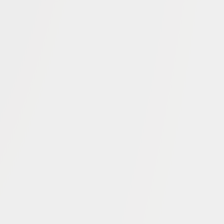
Fattoria Le Mortelle
 Le Mortelle liegt im Herzen der toskanischen Maremma
on Castiglione della Pescaia entfernt in einer Position,
 Natur und wegen der Geschichte der umliegenden Orte
 und faszinierend ist. Die Familie Antinori ist hier seit
jeher präsent.
rwähnt eine Vermögensurkunde unter den Besitztümern
, einen der besten Weinberge der Tenuta, sowie andere
Parzellen.
erte sich die Familie Antinori in den Weinbergen wie in
ei in der Überzeugung, dass dieses Gebiet, noch jung im