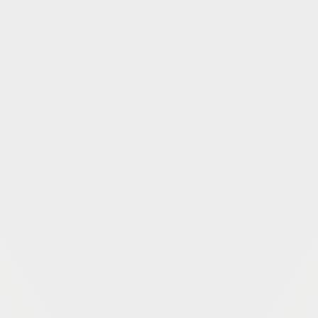
Die Fattoria
wenige Kilometer v
die wegen ihrer
außergewöhnlich
Im Jahr 1863 e
eben Poggio Franco
Seit 1999 engagi
der neuen Keller