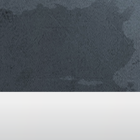
Maremma bezeugt.
2017
2016
2015
2014
2013
2012
2011