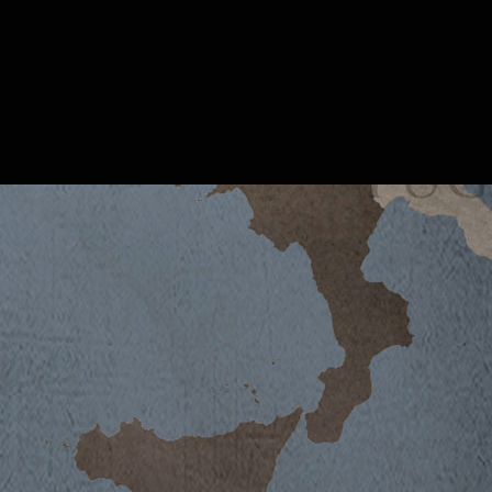
SCANA
 einen fesselnden Wein, kraftvoll
nzigartigen Charakter der