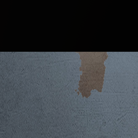
Der Wein
BOTROSECCO
DOC MAREMMA TO
2023
2022
Der Wein
2021
2020
Cabernet Sauvignon und Cabernet Franc für
2019
und von großer Ausgewogenheit, der den ei
2018