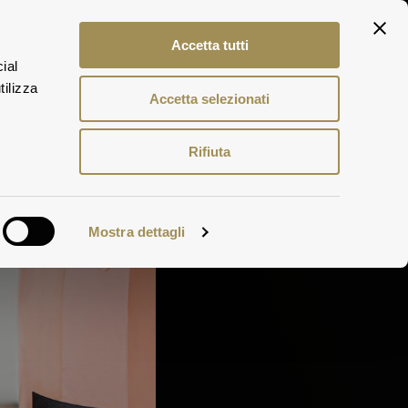
Accetta tutti
ial
ITA
ERLEBNISSE
ENG
tilizza
 WEINE
DEU
Accetta selezionati
Rifiuta
Mostra dettagli