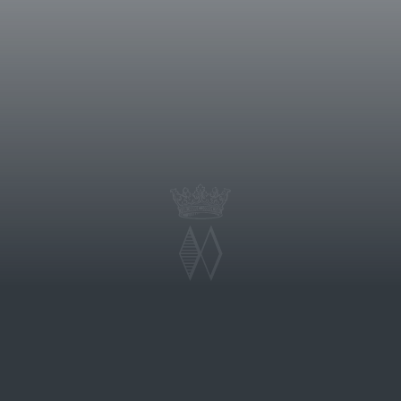
 Herausforderung, einen Rosato-Wein
 mit der Sorgfalt und der
nteressantes und
e alte traditionelle Varietät
r aromatischen Rebe Aleatico,
, lässt einen faszinierenden
ganz entstehen.