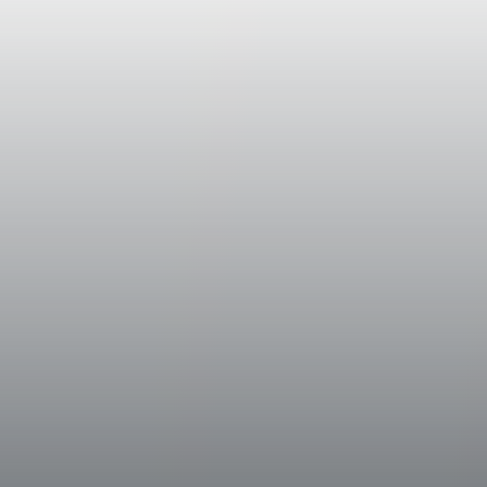
Septemberwoche eingeholt. Die Lese erfol
indem auf dem Weinberg mehrmals immer nu
wurden, in denen der varietale Charakter vo
Weinbereitung
Nach Eingang der Trauben, die von ausschl
Aleatico-Weinbergen stammen, in der Kelle
Beeren schonend zerdrückt. Der Most mit d
Kältemazeration von etwa 4 bis 6 Stunden, 
und feineren aromatischen Substanzen ermö
Frische und aromatische Prägung bewahrte.
Edelstahltanks gefüllt, in denen die alkoho
Temperatur von 16 °C stattfand. Nach dere
bis zur Abfüllung in Flaschen.