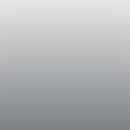
gte in mehreren Durchgängen,
r die besten Trauben selektiert
llständig entfaltet war.
ießlich für den "A" bestimmten
rei wurden sie entrappt und die
en Schalen durchlief eine
die die Extraktion der Farbstoffe
glichte und die charakteristische
 Dann wurde er in kleine Inox-
lische Gärung bei kontrollierter
n Abschluss ruhte "A" in Edelstahl