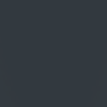
ftem Korallenrosa. An der Nase ist
elzen mit denen von roten Beeren
che Intensität entstehen. Am
eganz, Schmackhaftigkeit und den
"A" außerordentliche Länge