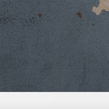
2019 war ein von tendenziell warmem Wett
mit einem milden und generell trockenen 
Temperaturen unter Null brachte. Die Rücks
Aleatico waren in der zweiten Februardeka
Der Temperaturanstieg im Frühjahr war beg
intensiven Regenfällen, die ausreichten, u
wiederherzustellen. Diese Wetterbedingun
Verlauf des Austreibens und der Blüte. D
überdurchschnittlichen Temperaturen in d
Reben waren in einem natürlichen vegetati
dass die Produktion von Aleatico gut war.
Die Trauben setzten den Reifeprozess regul