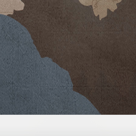
er geprägter Jahrgang. Er begann
Winter, der kaum einmal
chnittarbeiten für die Varietät
de abgeschlossen.
leitet von sporadischen, aber
m die Wasserreserven in den Böden
gen begünstigten einen optimalen
er Sommer war warm und trocken mit
en Monaten Juli und August. Die
v-produktiven Gleichgewicht, so
är fort und wurden in der zweiten