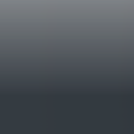
Geschichte
“A” bedeutet für die Familie Antinori die
von absoluter Qualität zu schaffen, erzeugt
Leidenschaft, die aus der Liebe für ein so i
geschichtsträchtiges Territorium und für ein
entstehen. Die markante Persönlichkeit de
kultiviert auf Böden vulkanischen Ursprungs
delikaten Wein von außergewöhnlicher Ele
Verkostungsnotizen