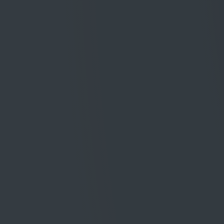
"A" 2019 präsentiert sich strahlend in san
er delikat, Noten von Rosenblüten verschm
und lassen eine unverwechselbare aromatis
Gaumen überrascht der Wein mit seiner El
frischen Noten von roter Frucht, die dem 
verleihen.
Awards
Falstaff
91/100
GER