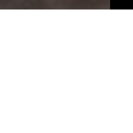
Klima
Das Klima des Jahrgangs 2016 war geprägt von einem
kalten und regnerischen Winter mit Temperaturen leicht
unter dem jahreszeitlichen Durchschnitt. Die niedrigen
Temperaturen setzten sich in der gesamten ersten Hälfte
des Frühjahrs fort und verlangsamten das Austreiben der
Pflanzen und das Wiedereinsetzen des vegetativen
Zyklus der Varietät Aleatico. Auf das tendenziell kühle
Frühjahr folgte ein heißer trockener Sommer, der eine
langsame und reguläre Reife der Beeren ermöglichte und