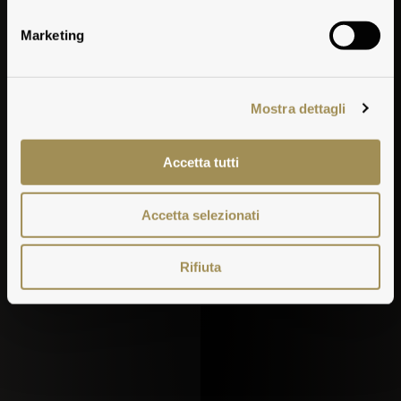
und Kellereien
Marketing
Mostra dettagli
Accetta tutti
Accetta selezionati
Rifiuta