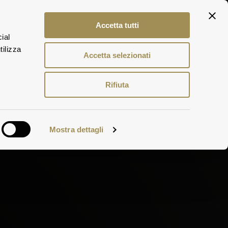
Accetta tutti
ial
ITA
ERLEBNISSE
tilizza
 WEINE
ENG
Accetta selezionati
DEU
Rifiuta
Mostra dettagli
e Shop