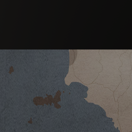
The
VINSANTO MARCHESE ANTINORI
V
CLASSICO DOC
Vinsanto
2021
Vinsanto
2020
2019
2018
Vinsanto production in Tuscany and in the 
2017