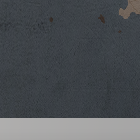
to the Middle Ages. Observing traditional 
2016
regulations, Vinsanto Tenute Marchese Anti
2015
Trebbiano and Malvasia grapes that are left 
2014
process requiring time and patience. The re
2013
for its generous aromas and soft palate.
2012
2011
2010
2009