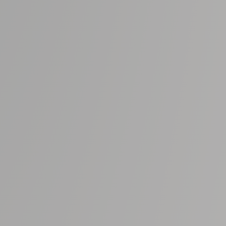
ialties Of The Chianti Region
ico is the heart of Tuscany not only from a geographical
but also due to its historical and cultural importance, its
ts strikingly beautiful territory. Chianti Classico is home
ri’s historic estates, a family of winemakers since 1385
ays been passionate about their ancestral territory. The
s produced by Antinori, brandy, grappa, Vinsanto, extra
ive oil and vinegar, are all remarkable tributes to Chianti
 rich, generous countryside and its authentic production
ugh centuries of agricultural and viticultural traditions.