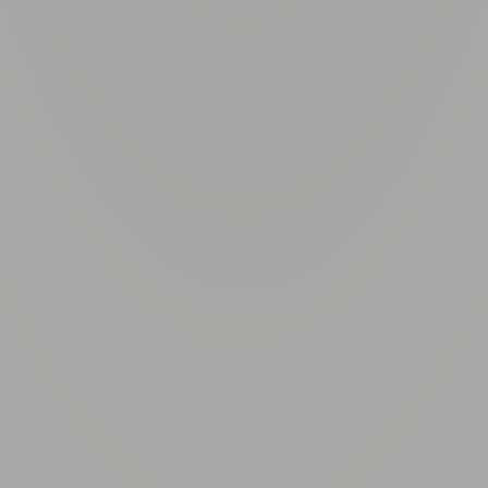
The Spec
Chianti Class
perspective 
traditions and for i
to Marchesi Antino
who have alw
specialty product
virgin ol
Classico’s
perfected thro