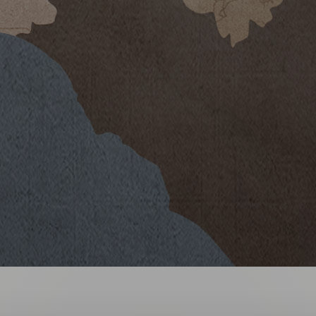
methods and strict production
nori is produced from selected
to dry in a completely natural
sulting wine is intense and pleasing