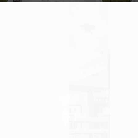
cana nel 
ontecarlo
 a dicembre 2017
e Princess Grace.
a passando per i
 dell’aperitivo.