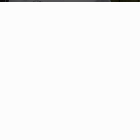
L’essenza della tradizione tos
cuore di M
La Cantinetta Antinori di Montecarlo è stata aperta
in una delle location più belle del Principato: Avenu
Una Cantinetta che vive dalla prima colazione alla cen
momenti del lunch e