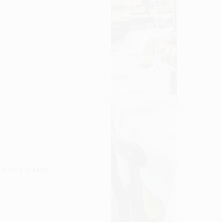
vini delle tenute
GUARDA LA GALLERY
tti tradizionali
di Cantinetta.
 e prenotazioni:
ttaantinori.mc
77 97 77 08 80
tinetta Antinori
rincesse Grace,
ipato di Monaco
inettaantinori.mc
DOVE SIAMO