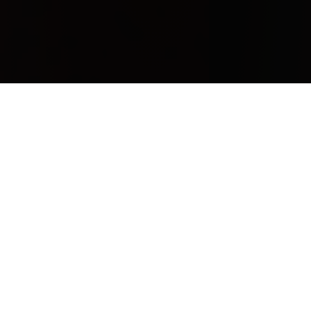
Climate
A vintage characterized by a lack of rainfall during the
early autumn, which led to exceptionally small berries
and a very high ratio of skin to juice in the bunches which
were harvested. Another characteristic of the vintage was
a not particularly high sugar concentration in the berries
themselves. The grapes, in fact, after the rains of late