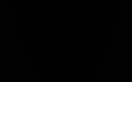
Sede Operativa:
Marchesi Antinori S.p.A
via Cassia per Siena, 133