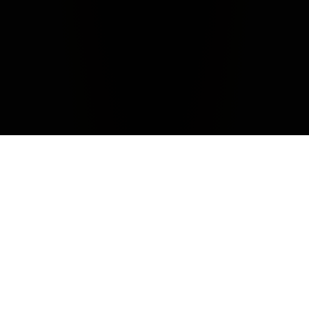
CHIUDI
Climate
The 2017 vintage will be remembered for its unusual
progression of the seasons. Only the month of January
registered cold temperatures while the rest of winter was
mild prompting early bud break in the vineyards. A cold
spell at the end of April brought a slight drop in
production. From May throughout the entire month of