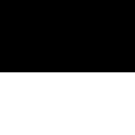
CHIUDI
Climate
After a mild and dry autumn, the winter of 2012 in
Chianti Classico was characterized by cold temperatures
and normal rainfall, above all in the months of January
and February. Spring began with rather cool and dry