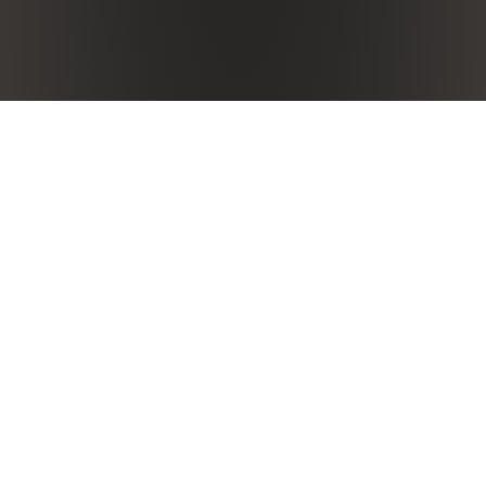
The Wine
Tignanello was the first Sangiovese to be aged in
barriques, the first contemporary red wine blended with
untraditional varieties (specifically Cabernet) and one of
the first red wines in the Chianti Classico region that
didn’t use white grapes. Tignanello is a milestone. It’s
produced with a selection of Sangiovese, Cabernet
Sauvignon and Cabernet Franc.