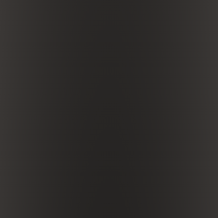
ITA
ENG
DEU