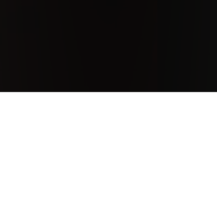
The Wine
Vigneto Santa Pia is crafted from a small 4 hectare-
vineyard in an area called "Santa Pia", located on the
ridges just below the town of Montepulciano. This