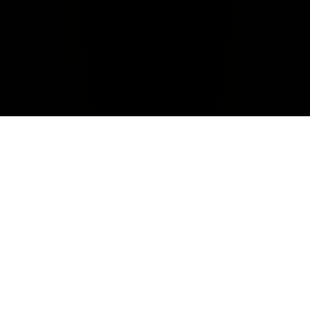
Climate
Bolgheri’s 2021 growing season was affected by a long
stretch of dry weather that lasted from June until the end
of September.