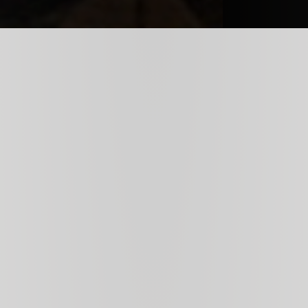
Connection with the Chianti 
Classico territory
The Wine Shop is located inside the Osteria di
Passignano. A wide selection of Antinori family wines